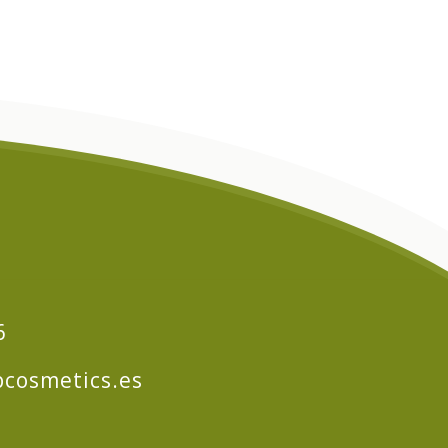
6
cosmetics.es