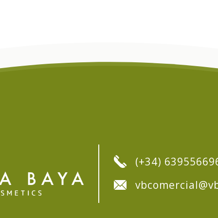
(+34) 63955669
vbcomercial@vb