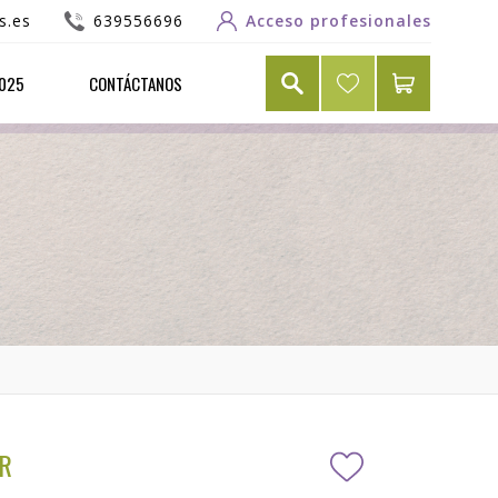
s.es
639556696
Acceso profesionales
2025
CONTÁCTANOS
R