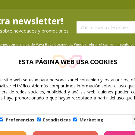
ra newsletter!
ón sobre novedades y promociones
iones comerciales de Vaya Baya Cosmetics. Puedes retirar el consentimiento cua
ESTA PÁGINA WEB USA COOKIES
e sitio web se usan para personalizar el contenido y los anuncios, o
nalizar el tráfico. Además compartimos información sobre el uso que
ners de redes sociales, publicidad y análisis web, quienes pueden c
es haya proporcionado o que hayan recopilado a partir del uso que
ra
|
Preguntas Frecuentes
|
Cookies
|
Aviso Legal
|
Política de Priv
Preferencias
Estadisticas
Marketing