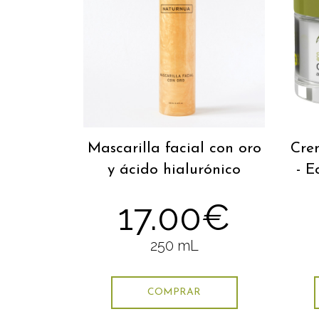
Mascarilla facial con oro
Cre
y ácido hialurónico
- E
17.00€
250 mL
COMPRAR