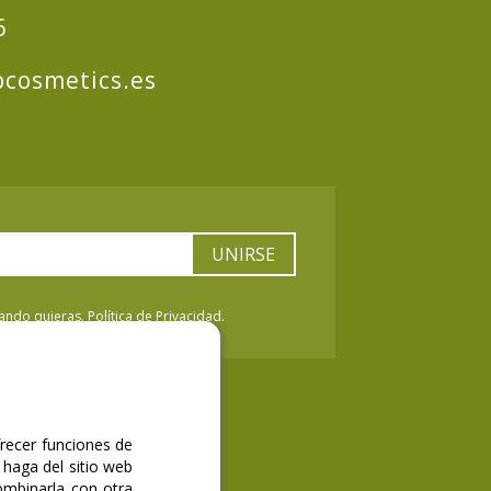
6
cosmetics.es
UNIRSE
ndo quieras. Política de Privacidad.
frecer funciones de
 haga del sitio web
ombinarla con otra