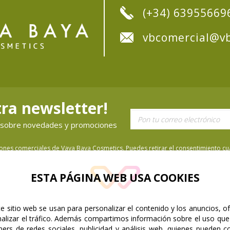
(+34) 63955669
vbcomercial@vb
ra newsletter!
ón sobre novedades y promociones
iones comerciales de Vaya Baya Cosmetics. Puedes retirar el consentimiento cua
ESTA PÁGINA WEB USA COOKIES
e sitio web se usan para personalizar el contenido y los anuncios, o
nalizar el tráfico. Además compartimos información sobre el uso que
ners de redes sociales, publicidad y análisis web, quienes pueden c