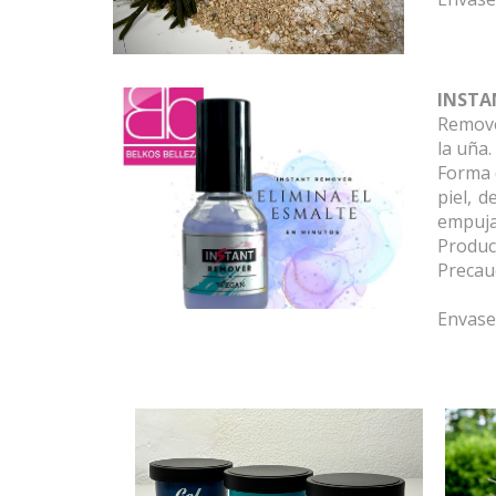
INSTA
Remove
la uña.
Forma d
piel, 
empuja
Produc
Precau
Envase 