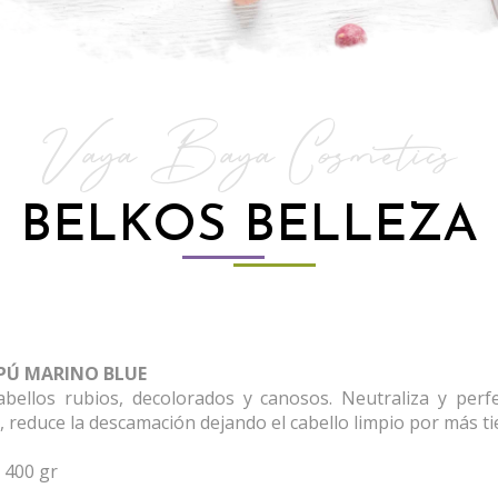
Vaya Baya Cosmetics
BELKOS BELLEZA
Ú MARINO BLUE
abellos rubios, decolorados y canosos. Neutraliza y perfe
, reduce la descamación dejando el cabello limpio por más 
 400 gr