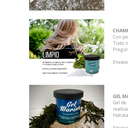
ACCESO PROFESIONALES
CHAM
Con per
PRODUCTOS
Todo ti
Pregúnt
NOVEDADES
Envase
MARCAS
NOSOTROS
VAYA BLOG
GEL M
VAYA OFERTA 2025
Gel de
realiza
CONTÁCTANOS
hidrata
Envase