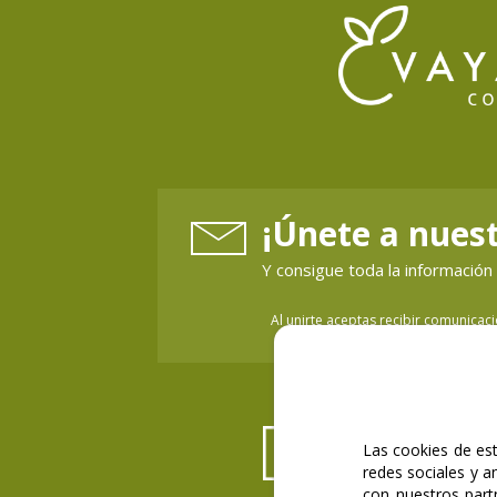
¡Únete a nuest
Y consigue toda la informaci
Al unirte aceptas recibir comunicac
Las cookies de est
redes sociales y a
con nuestros part