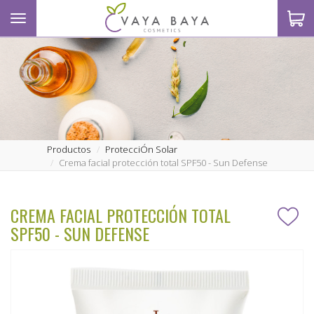
Toggle navigation
S
Productos
ProtecciÓn Solar
Crema facial protección total SPF50 - Sun Defense
CREMA FACIAL PROTECCIÓN TOTAL
SPF50 - SUN DEFENSE