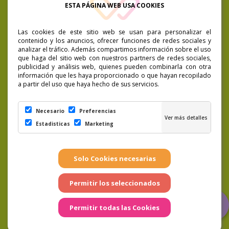
ESTA PÁGINA WEB USA COOKIES
Las cookies de este sitio web se usan para personalizar el
contenido y los anuncios, ofrecer funciones de redes sociales y
analizar el tráfico. Además compartimos información sobre el uso
que haga del sitio web con nuestros partners de redes sociales,
publicidad y análisis web, quienes pueden combinarla con otra
información que les haya proporcionado o que hayan recopilado
a partir del uso que haya hecho de sus servicios.
Necesario
Preferencias
Estadisticas
Marketing
LSSICE
|
Condiciones de compra
|
Preguntas
Frecuentes
|
Cookies
|
Aviso Legal
|
Política de
Privacidad
|
Términos y condiciones
Página realizada por
Weblaspalmas.es