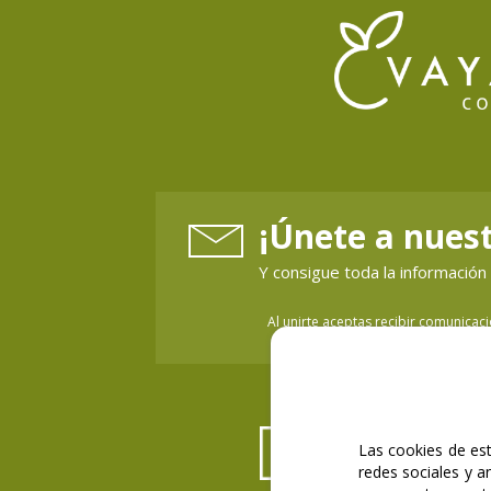
ACCESO PROFESIONALES
PRODUCTOS
NOVEDADES
¡Únete a nuest
MARCAS
Y consigue toda la informaci
NOSOTROS
Al unirte aceptas recibir comunicac
VAYA BLOG
VAYA OFERTA 2025
CONTÁCTANOS
Las cookies de est
redes sociales y a